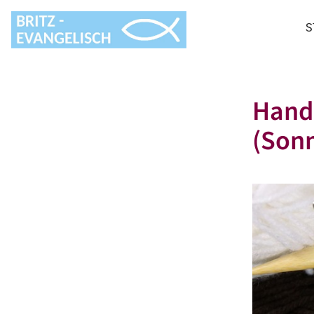
S
Hand
(Sonn