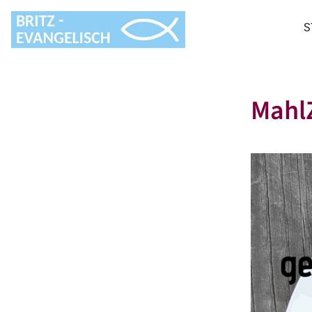
S
MahlZ