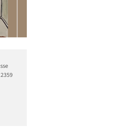
asse
12359