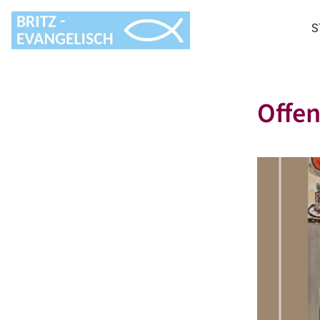
S
Offen