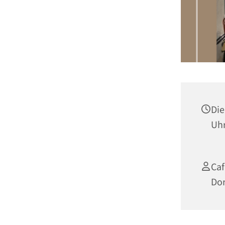
Die
Uh
Caf
Do