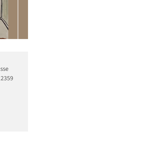
asse
12359