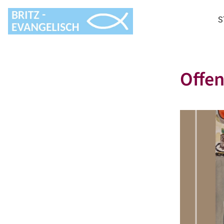
S
Offen