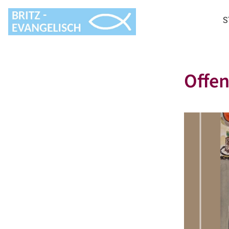
S
Offen