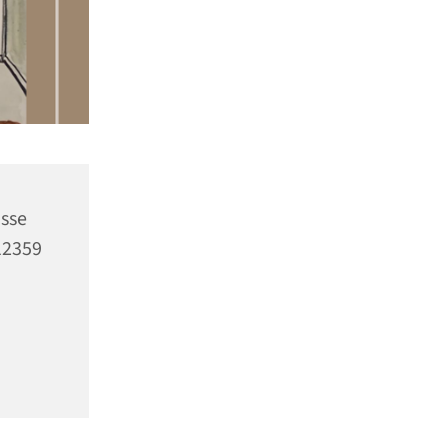
asse
12359